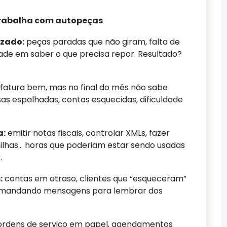
trabalha com autopeças
izado:
peças paradas que não giram, falta de
ade em saber o que precisa repor. Resultado?
fatura bem, mas no final do mês não sabe
s espalhadas, contas esquecidas, dificuldade
a:
emitir notas fiscais, controlar XMLs, fazer
nilhas… horas que poderiam estar sendo usadas
.
:
contas em atraso, clientes que “esqueceram”
e mandando mensagens para lembrar dos
rdens de serviço em papel, agendamentos