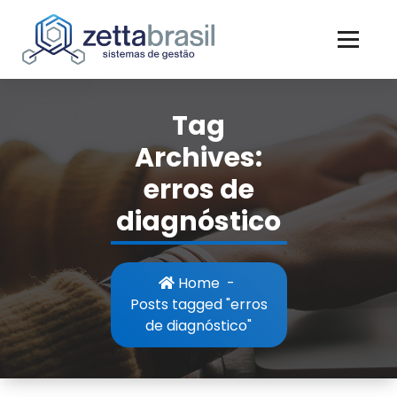
Skip
to
content
Tag
Archives:
erros de
diagnóstico
Home
-
Posts tagged "erros
de diagnóstico"