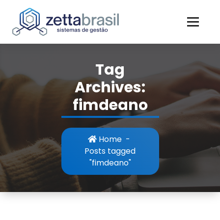
Skip
to
content
Tag
Archives:
fimdeano
Home
-
Posts tagged
"fimdeano"