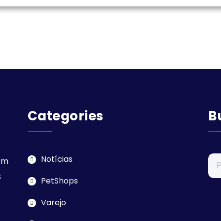
Categories
B
Pes
Notícias
em
por
S
PetShops
Varejo