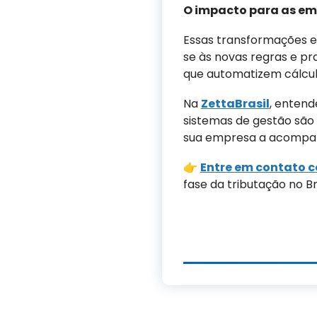
O impacto para as e
Essas transformações ex
se às novas regras e pr
que automatizem cálcul
Na
ZettaBrasil
, entend
sistemas de gestão são 
sua empresa a acompanh
👉
Entre em contato c
fase da tributação no Bra