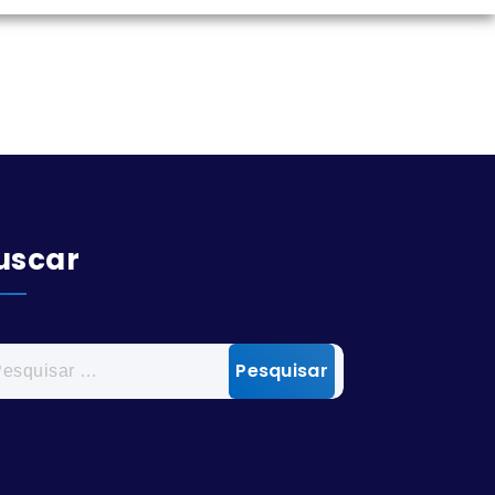
uscar
quisar
: