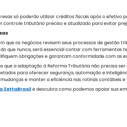
resas só poderão utilizar créditos fiscais após o efetivo
controle tributário preciso e atualizado para evitar prej
sas
m que os negócios revisem seus processos de gestão trib
s do que nunca, será essencial contar com ferramentas t
lifiquem obrigações e garantam conformidade com as exi
s que a adaptação à Reforma Tributária não precisa ser 
etados para oferecer segurança, automação e inteligênci
danças e manter a eficiência nas rotinas contábeis e f
a ZettaBrasil
e descubra como podemos apoiar sua emp