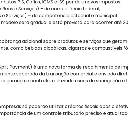
ributos PIS, Cofins, ICMS e ISS por dois novos impostos:
 Bens e Serviços) – de competência federal;
 e Serviços) – de competência estadual e municipal.
 modelo será gradual e está prevista para ocorrer até 20
cobrança adicional sobre produtos e serviços que geram
te, como bebidas alcoólicas, cigarros e combustíveis fós
Split Payment) é uma nova forma de recolhimento de imp
amente separado da transação comercial e enviado dire
segurança e controle, reduzindo riscos de sonegação e 
 empresas só poderão utilizar créditos fiscais após o efe
importância de um controle tributário preciso e atualizad