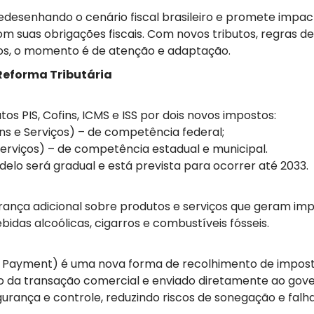
redesenhando o cenário fiscal brasileiro e promete impa
suas obrigações fiscais. Com novos tributos, regras de c
os, o momento é de atenção e adaptação.
Reforma Tributária
utos PIS, Cofins, ICMS e ISS por dois novos impostos:
ns e Serviços) – de competência federal;
erviços) – de competência estadual e municipal.
elo será gradual e está prevista para ocorrer até 2033.
ança adicional sobre produtos e serviços que geram imp
das alcoólicas, cigarros e combustíveis fósseis.
t Payment) é uma nova forma de recolhimento de impostos
da transação comercial e enviado diretamente ao gove
urança e controle, reduzindo riscos de sonegação e falh