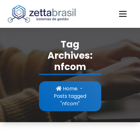
Skip
to
content
Tag
Archives:
nfcom
Home
-
Posts tagged
"nfcom"