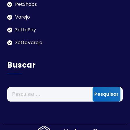
PetShops
Varejo
ZettaPay
ZettaVarejo
Buscar
Pesquisar
por: