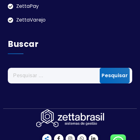
ZettaPay
ZettaVarejo
Buscar
Pesquisar
por: