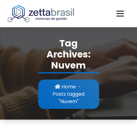
Skip
to
content
Tag
Archives:
Nuvem
Home
-
Posts tagged
"Nuvem"