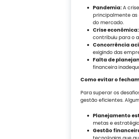
Pandemia:
A cris
principalmente as 
do mercado.
Crise econômica:
contribuiu para o
Concorrência aci
exigindo das empr
Falta de planeja
financeira inadequ
Como evitar o fecha
Para superar os desafi
gestão eficientes. Algu
Planejamento est
metas e estratégia
Gestão financeir
tecnologias que a