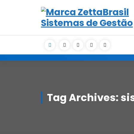
Skip
to
content
Tag Archives: s