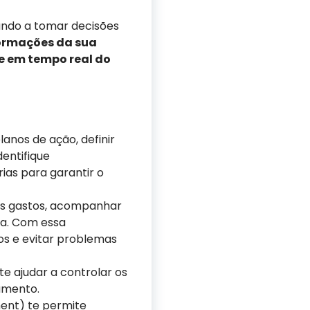
ando a tomar decisões
formações da sua
e em tempo real do
anos de ação, definir
entifique
as para garantir o
 os gastos, acompanhar
ria. Com essa
os e evitar problemas
e ajudar a controlar os
namento.
ent) te permite