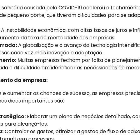
e sanitária causada pela COVID-19 acelerou o fechament
de pequeno porte, que tiveram dificuldades para se adap
A instabilidade econômica, com altas taxas de juros e i
 aumento da taxa de mortalidade das empresas.
rrada:
A globalização e o avanço da tecnologia intensif
esas cada vez mais inovação e adaptação.
mento:
Muitas empresas fecham por falta de planejamen
ada e dificuldade em identificar as necessidades do merc
mento da empresa:
os e aumentar as chances de sucesso, as empresas preci
mas dicas importantes são:
ratégico:
Elaborar um plano de negócios detalhado, com
s para alcançá-los.
a:
Controlar os gastos, otimizar a gestão de fluxo de caixa
utomatizem processos.