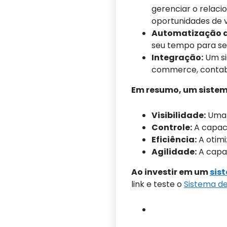
gerenciar o relaci
oportunidades de 
Automatização d
seu tempo para se 
Integração:
Um si
commerce, contabi
Em resumo, um sistem
Visibilidade:
Uma 
Controle:
A capaci
Eficiência:
A otimi
Agilidade:
A capa
Ao investir em um
sis
link e teste o
Sistema d