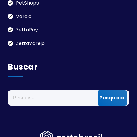
PetShops
Varejo
ZettaPay
ZettaVarejo
Buscar
Pesquisar
por: